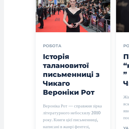
РОБОТА
Р
Історія
П
талановитої
“
письменниці з
”
Чикаго
Ч
Вероніки Рот
Жі
яс
Вероніка Рот — справжня зірка
яв
літературного небосхилу 2010
пос
року. Книги цієї письменниці,
написані в жанрі фентезі,
YA