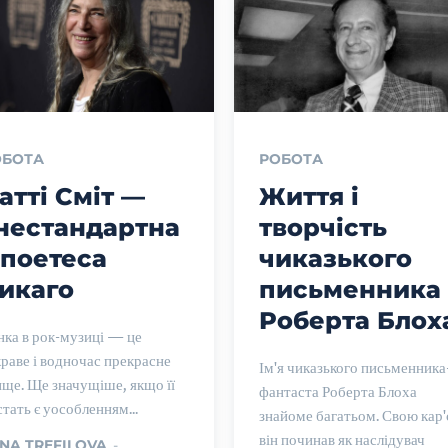
ОБОТА
РОБОТА
атті Сміт —
Життя і
нестандартна
творчість
 поетеса
чиказького
икаго
письменника
Роберта Блох
нка в рок-музиці — це
краве і водночас прекрасне
Ім'я чиказького письменника
ище. Ще значущіше, якщо її
фантаста Роберта Блоха
тать є уособленням...
знайоме багатьом. Свою кар'
він починав як наслідувач
NA TREFILOVA
-