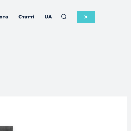
ота
Статті
UA