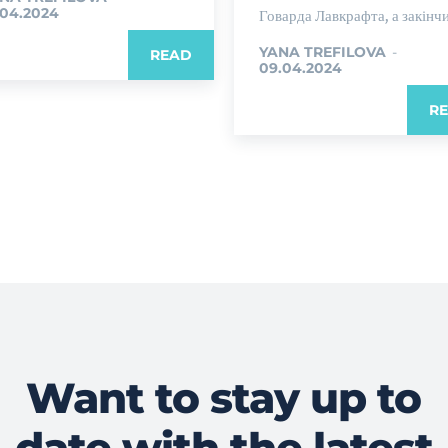
.04.2024
Говарда Лавкрафта, а закінчив
YANA TREFILOVA
-
READ
09.04.2024
R
Want to stay up to
date with the latest