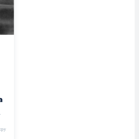
а
-
єру